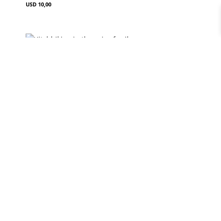
USD
10,00
Hitchhiking in the axis of evil
USD
10,00
Explorar
Libros
Masterclass Descubrí tu Ruta
Contacto