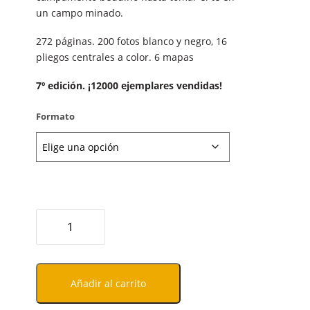
un campo minado.
272 páginas. 200 fotos blanco y negro, 16
pliegos centrales a color. 6 mapas
7º edición. ¡12000 ejemplares vendidas!
Formato
Vagabundeando
en
el
Eje
del
Añadir al carrito
Mal